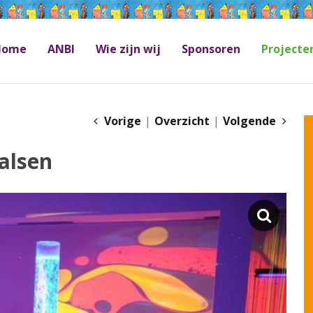
Home
ANBI
Wie zijn wij
Sponsoren
Projecte
Vorige
|
Overzicht
|
Volgende
alsen