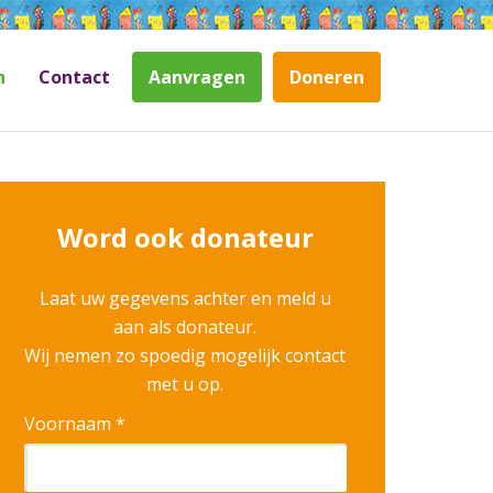
n
Contact
Aanvragen
Doneren
Word ook donateur
Laat uw gegevens achter en meld u
aan als donateur.
Wij nemen zo spoedig mogelijk contact
met u op.
Voornaam *