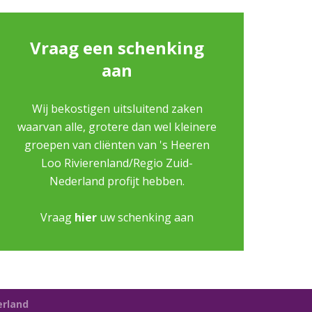
Vraag een schenking
aan
Wij bekostigen uitsluitend zaken
waarvan alle, grotere dan wel kleinere
groepen van cliënten van 's Heeren
Loo Rivierenland/Regio Zuid-
Nederland profijt hebben.
Vraag
hier
uw schenking aan
erland